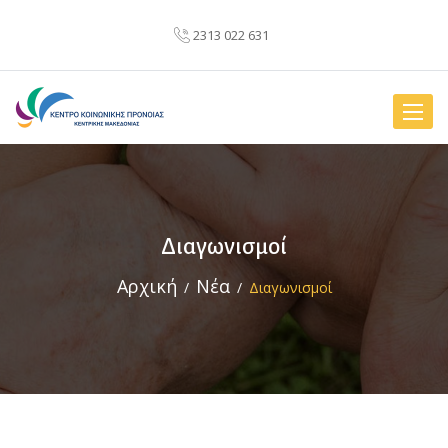
2313 022 631
Toggle
naviga
Διαγωνισμοί
Αρχική
Νέα
Διαγωνισμοί