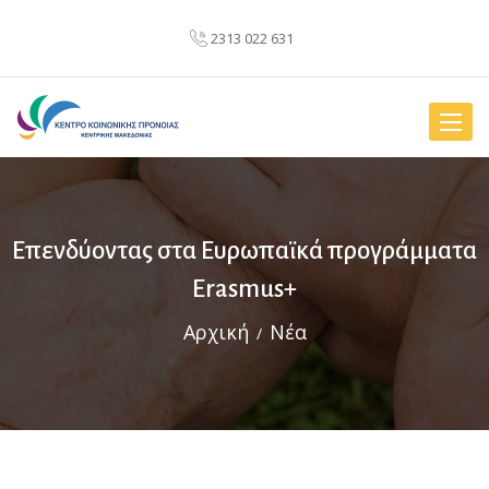
2313 022 631
Toggle
naviga
Επενδύοντας στα Ευρωπαϊκά προγράμματα
Erasmus+
Αρχική
Νέα