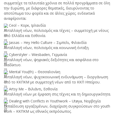
συμμετείχε τα τελευταία χρόνια σε πολλά προγράμματα σε όλη
την Ευρώπη, με διάφορες θεματικές, διευρύνοντας το
αποτύπωμα του φορέα και σε άλλες χώρες. ενδεικτικά
αναφέρονται:
Ceol – Κορκ, Ιρλανδία
Ανταλλαγή νέων, πολιτισμός και τέχνες – συμμετοχή με νέους
από Ελλάδα και Εσθονία.
Jassas – Hey Hello Culture – Σιμπελι, Φιλανδία
Ανταλλαγή νέων, πολιτισμός και κοινωνική ένταξη.
Cyberstyler – Wiesbaden, Γερμανία
Ανταλλαγή νέων, ψηφιακές δεξιότητες και ασφάλεια στο
διαδίκτυο.
Mental You(th) – Θεσσαλονίκη
Ανταλλαγή νέων, ψυχοκοινωνική ενδυνάμωση – διοργάνωση
από το ΚΚΠΚΜ με συμμετοχή νέων από το ΚΚΠ Ηπείρου.
Artsy Me – Βιλιάντι, Εσθονία
Ανταλλαγή νέων με έμφαση στις τέχνες και τη δημιουργικότητα.
Dealing with Conflicts in Youthwork – Utøya, Νορβηγία
Εκπαίδευση εργαζομένων, διαχείριση συγκρούσεων στο youth
work – ΚΚΠΚΜ ως εθνικός εκπρόσωπος.