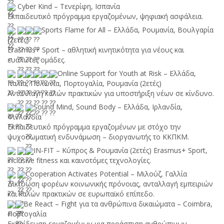
Cyber Kind – Τενερίφη, Ισπανία
Εκπαιδευτικό πρόγραμμα εργαζομένων, ψηφιακή ασφάλεια.
Sports Flame for All – Ελλάδα, Ρουμανία, Βουλγαρία
(2ετές)
Erasmus+ Sport – αθλητική κινητικότητα για νέους και
ευάλωτες ομάδες.
Online Support for Youth at Risk – Ελλάδα,
Ιταλία, Πολωνία, Πορτογαλία, Ρουμανία (2ετές)
Ανταλλαγή καλών πρακτικών για υποστήριξη νέων σε κίνδυνο.
Sound Mind, Sound Body – Ελλάδα, Ιρλανδία,
Φινλανδία
Εκπαιδευτικό πρόγραμμα εργαζομένων με στόχο την
ψυχοσωματική ενδυνάμωση – διοργανωτής το ΚΚΠΚΜ.
IN-FIT – Κύπρος & Ρουμανία (2ετές) Erasmus+ Sport,
inclusive fitness και καινοτόμες τεχνολογίες.
Cooperation Activates Potential – Μιλούζ, Γαλλία
Δικτύωση φορέων κοινωνικής πρόνοιας, ανταλλαγή εμπειριών
και καλών πρακτικών σε ευρωπαϊκό επίπεδο.
Be React – Fight για τα ανθρώπινα δικαιώματα – Coimbra,
Πορτογαλία
Εκπαίδευση εργαζομένων για προάσπιση ανθρώπινων