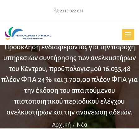
2313 022 631
Toggle
naviga
Πρόσκληση ενδιαφέροντος για την παροχή
υπηρεσιών συντήρησης των ανελκυστήρων
του Κέντρου, προϋπολογισμού 16.035,48
πλέον ΦΠΑ 24% και 3.700,00 πλέον ΦΠΑ για
την έκδοση του απαιτούμενου
πιστοποιητικού περιοδικού ελέγχου
ανελκυστήρων και την ανανέωση αδειών.
Αρχική
Νέα