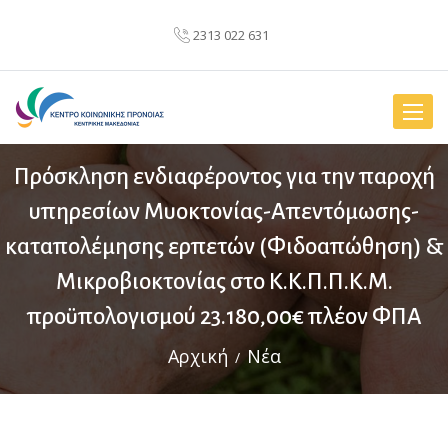
2313 022 631
Toggle
naviga
Πρόσκληση ενδιαφέροντος για την παροχή
υπηρεσίων Μυοκτονίας-Απεντόμωσης-
καταπολέμησης ερπετών (Φιδοαπώθηση) &
Μικροβιοκτονίας στο Κ.Κ.Π.Π.Κ.Μ.
προϋπολογισμού 23.180,00€ πλέον ΦΠΑ
Αρχική
Νέα